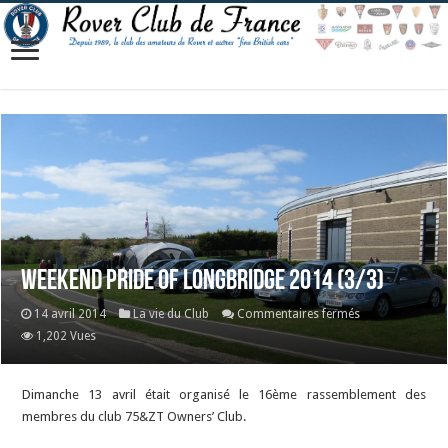
Weekend Pride of Longbridge 2014 (3/3)
sur
14 avril 2014
La vie du Club
Commentaires fermés
Weekend
1,202 Vues
Pride
of
Dimanche 13 avril était organisé le 16ème rassemblement des
Longbridge
membres du club 75&ZT Owners’ Club.
2014
(3/3)